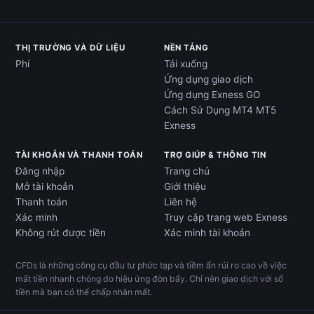
THỊ TRƯỜNG VÀ DỮ LIỆU
NỀN TẢNG
Phí
Tải xuống
Ứng dụng giao dịch
Ứng dụng Exness GO
Cách Sử Dụng MT4 MT5
Exness
TÀI KHOẢN VÀ THANH TOÁN
TRỢ GIÚP & THÔNG TIN
Đăng nhập
Trang chủ
Mở tài khoản
Giới thiệu
Thanh toán
Liên hệ
Xác minh
Truy cập trang web Exness
Không rút được tiền
Xác minh tài khoản
CFDs là những công cụ đầu tư phức tạp và tiềm ẩn rủi ro cao về việc
mất tiền nhanh chóng do hiệu ứng đòn bẩy. Chỉ nên giao dịch với số
tiền mà bạn có thể chấp nhận mất.