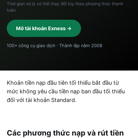
Thời gian xử lý có thể thay đổi tùy theo phương thức thanh
toán.
Mở tài khoản Exness →
100+ công cụ giao dịch · Thành lập năm 2008
Khoản tiền nạp đầu tiên tối thiểu bắt đầu từ
mức không yêu cầu tiền nạp ban đầu tối thiểu
đối với tài khoản Standard.
Các phương thức nạp và rút tiền