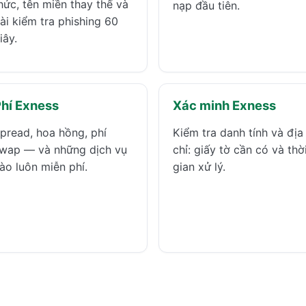
hức, tên miền thay thế và
nạp đầu tiên.
ài kiểm tra phishing 60
iây.
hí Exness
Xác minh Exness
pread, hoa hồng, phí
Kiểm tra danh tính và địa
wap — và những dịch vụ
chỉ: giấy tờ cần có và thờ
ào luôn miễn phí.
gian xử lý.