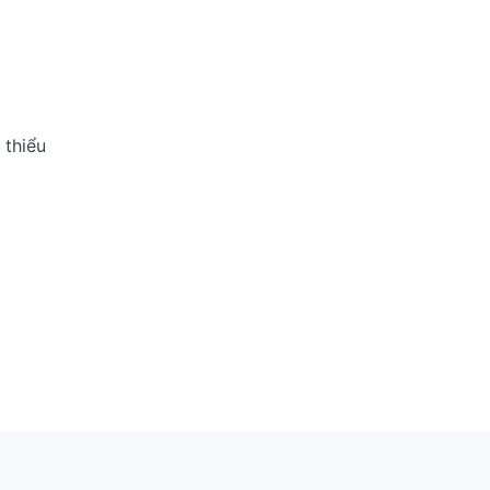
 thiểu