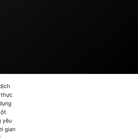
dịch
 thực
 dụng
một
g yêu
ời gian
i