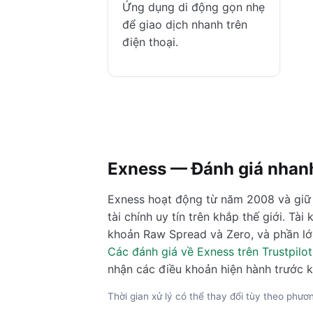
Ứng dụng di động gọn nhẹ
để giao dịch nhanh trên
điện thoại.
Exness — Đánh giá nhan
Exness hoạt động từ năm 2008 và giữ v
tài chính uy tín trên khắp thế giới. T
khoản Raw Spread và Zero, và phần lớn
Các đánh giá về Exness trên Trustpilot
nhận các điều khoản hiện hành trước kh
Thời gian xử lý có thể thay đổi tùy theo phươ