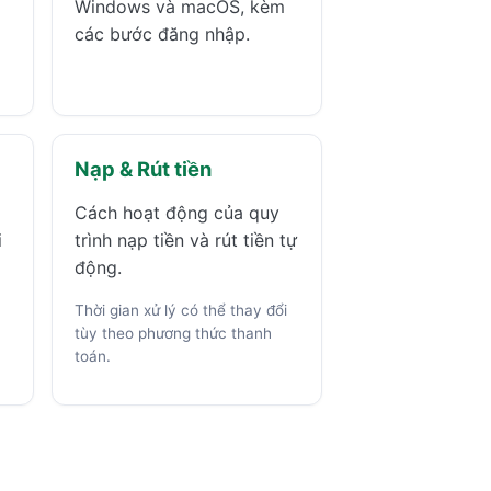
Windows và macOS, kèm
các bước đăng nhập.
Nạp & Rút tiền
Cách hoạt động của quy
i
trình nạp tiền và rút tiền tự
động.
Thời gian xử lý có thể thay đổi
tùy theo phương thức thanh
toán.