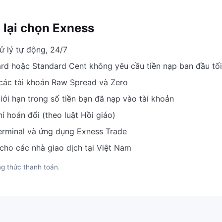
h lại chọn Exness
ử lý tự động, 24/7
rd hoặc Standard Cent không yêu cầu tiền nạp ban đầu tối
n các tài khoản Raw Spread và Zero
i hạn trong số tiền bạn đã nạp vào tài khoản
í hoán đổi (theo luật Hồi giáo)
erminal và ứng dụng Exness Trade
 cho các nhà giao dịch tại Việt Nam
ng thức thanh toán.