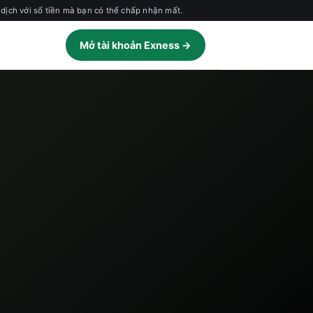
 dịch với số tiền mà bạn có thể chấp nhận mất.
Mở tài khoản Exness →