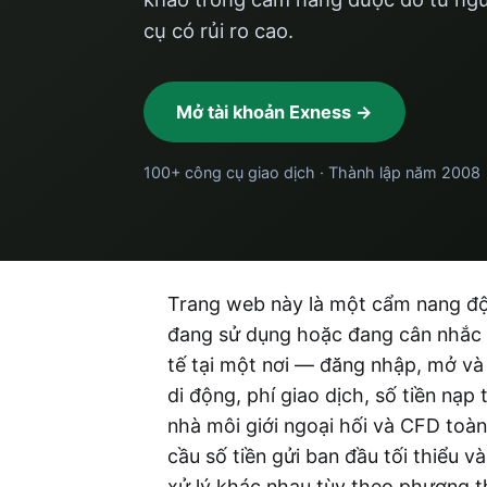
cụ có rủi ro cao.
Mở tài khoản Exness →
100+ công cụ giao dịch · Thành lập năm 2008
Trang web này là một cẩm nang độc
đang sử dụng hoặc đang cân nhắc 
tế tại một nơi — đăng nhập, mở và
di động, phí giao dịch, số tiền nạp
nhà môi giới ngoại hối và CFD toà
cầu số tiền gửi ban đầu tối thiểu và
xử lý khác nhau tùy theo phương 