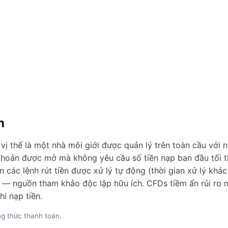
h
ị thế là một nhà môi giới được quản lý trên toàn cầu với 
ài khoản được mở mà không yêu cầu số tiền nạp ban đầu tối th
 các lệnh rút tiền được xử lý tự động (thời gian xử lý khá
— nguồn tham khảo độc lập hữu ích. CFDs tiềm ẩn rủi ro 
i nạp tiền.
ng thức thanh toán.