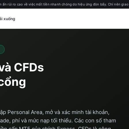
 ẩn rủi ro cao về việc mất tiền nhanh chóng do hiệu ứng đòn bẩy. Chỉ nên giao
ải xuống
M
 và CFDs
cổng
hập Personal Area, mở và xác minh tài khoản,
de, phí và mức nạp tối thiểu. Các con số tham
uồn cấp MT5 của chính Exness. CFDs là công