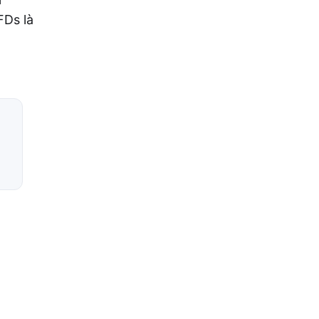
FDs là