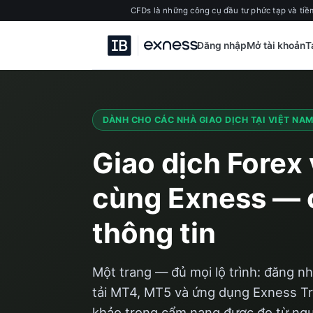
CFDs là những công cụ đầu tư phức tạp và tiềm
Đăng nhập
Mở tài khoản
T
DÀNH CHO CÁC NHÀ GIAO DỊCH TẠI VIỆT NA
Giao dịch Forex
cùng Exness — 
thông tin
Một trang — đủ mọi lộ trình: đăng n
tải MT4, MT5 và ứng dụng Exness Tra
khảo trong cẩm nang được đo từ ng