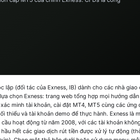
 lập (đối tác của Exness, IB) dành cho các nhà giao 
lựa chọn Exness: trang web tổng hợp mọi hướng dẫn
 xác minh tài khoản, cài đặt MT4, MT5 cùng các ứng
 tối thiểu và tài khoản demo để thực hành. Exness là 
n cầu hoạt động từ năm 2008, với các tài khoản khôn
 hầu hết các giao dịch rút tiền được xử lý tự động (th
thức). Chọn một thẻ bên dưới hoặc sử dụng menu; mỗ